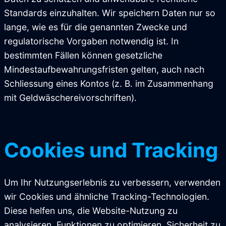
Standards einzuhalten. Wir speichern Daten nur so
lange, wie es für die genannten Zwecke und
regulatorische Vorgaben notwendig ist. In
bestimmten Fällen können gesetzliche
Mindestaufbewahrungsfristen gelten, auch nach
Schliessung eines Kontos (z. B. im Zusammenhang
mit Geldwäschereivorschriften).
Cookies und Tracking
Um Ihr Nutzungserlebnis zu verbessern, verwenden
wir Cookies und ähnliche Tracking-Technologien.
Diese helfen uns, die Website-Nutzung zu
analysieren, Funktionen zu optimieren, Sicherheit zu