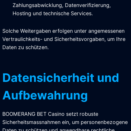
Zahlungsabwicklung, Datenverifizierung,
Hosting und technische Services.
Solche Weitergaben erfolgen unter angemessenen
Vertraulichkeits- und Sicherheitsvorgaben, um Ihre
Daten zu schützen.
Datensicherheit und
Aufbewahrung
BOOMERANG BET Casino setzt robuste
Sicherheitsmassnahmen ein, um personenbezogene
Daten zu schützen und anwendbare rechtliche