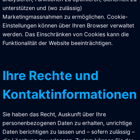
unterstützen und (wo zulässig)
Marketingmassnahmen zu ermöglichen. Cookie-
Einstellungen können über Ihren Browser verwaltet
werden. Das Einschränken von Cookies kann die
Funktionalität der Website beeinträchtigen.
Ihre Rechte und
Kontaktinformationen
Sie haben das Recht, Auskunft über Ihre
personenbezogenen Daten zu erhalten, unrichtige
Daten berichtigen zu lassen und – sofern zulässig –