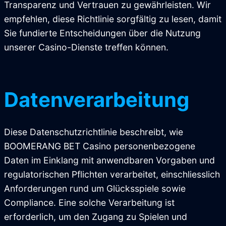
Transparenz und Vertrauen zu gewährleisten. Wir
empfehlen, diese Richtlinie sorgfältig zu lesen, damit
Sie fundierte Entscheidungen über die Nutzung
unserer Casino-Dienste treffen können.
Datenverarbeitung
Diese Datenschutzrichtlinie beschreibt, wie
BOOMERANG BET Casino personenbezogene
Daten im Einklang mit anwendbaren Vorgaben und
regulatorischen Pflichten verarbeitet, einschliesslich
Anforderungen rund um Glücksspiele sowie
Compliance. Eine solche Verarbeitung ist
erforderlich, um den Zugang zu Spielen und